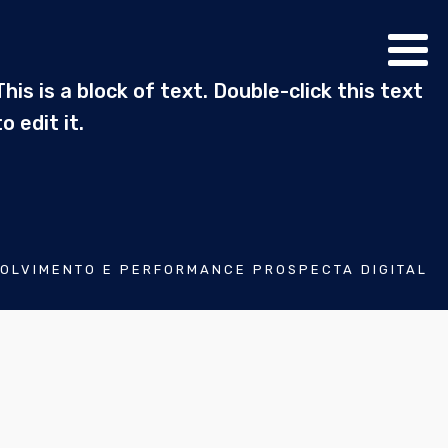
This is a block of text. Double-click this text
to edit it.
OLVIMENTO E PERFORMANCE PROSPECTA DIGITAL