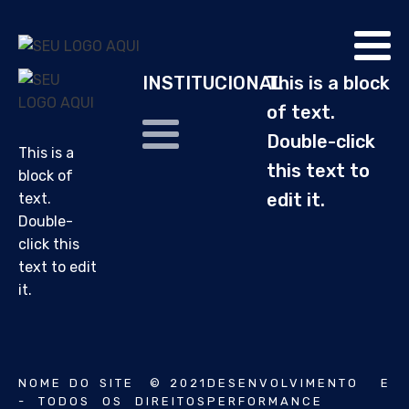
INSTITUCIONAL
This is a block
of text.
Double-click
This is a
this text to
block of
edit it.
text.
Double-
click this
text to edit
it.
NOME DO SITE © 2021
DESENVOLVIMENTO E
- TODOS OS DIREITOS
PERFORMANCE